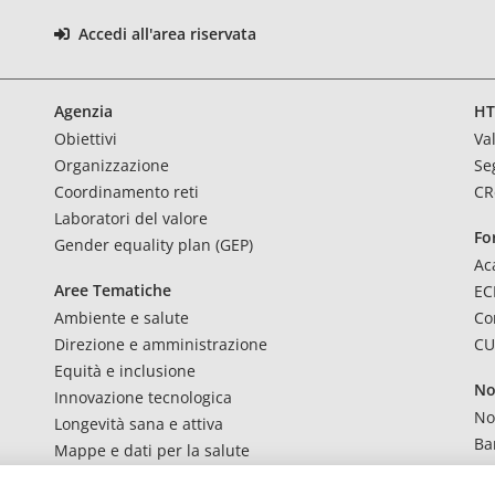
Accedi all'area riservata
Agenzia
HT
Obiettivi
Va
Organizzazione
Se
Coordinamento reti
CR
Laboratori del valore
Fo
Gender equality plan (GEP)
Ac
Aree Tematiche
E
Ambiente e salute
Co
Direzione e amministrazione
CU
Equità e inclusione
No
Innovazione tecnologica
No
Longevità sana e attiva
Ba
Mappe e dati per la salute
Qualità e sicurezza
Co