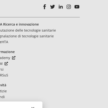
A Ricerca e innovazione
lutazione delle tecnologie sanitarie
gnalazione di tecnologie sanitarie
eHTA
rmazione
ademy
CM
rsi
RSuS
vità
tizie
ndi
ntatti