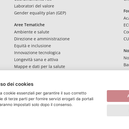
Laboratori del valore
Fo
Gender equality plan (GEP)
Ac
Aree Tematiche
E
Ambiente e salute
Co
Direzione e amministrazione
CU
Equità e inclusione
No
Innovazione tecnologica
No
Longevità sana e attiva
Ba
Mappe e dati per la salute
Qualità e sicurezza
Co
Relazioni internazionali
uso dei cookies
Sanità integrata e digitale
a cookie essenziali per garantire il suo corretto
Transizione digitale e privacy
A
di terze parti per fornire servizi erogati da portali
 saranno impostati solo dopo il consenso.
Amministrazione trasparente
Mappa del sito