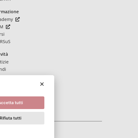
rmazione
ademy
CM
rsi
RSuS
vità
tizie
ndi
ntatti
×
ccetta tutti
Rifiuta tutti