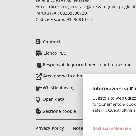
Telefono:
+39 080 5403188
Email:
direzionegenerale@aress.regione.puglia.it
Partita IVA : 08238890720
Codice Fiscale: 93496810727
Contatti
Elenco PEC
Responsabile procedimento pubblicazione
Area riservata albo pretorio
Whistleblowing
Informazioni sull'
Questo sito web utilizz
Open data
funzionamento e cookie 
esterni. Questi ultimi
Gestione cookie
Privacy Policy
Note legali
Accessibilità
Gestisci preferenze